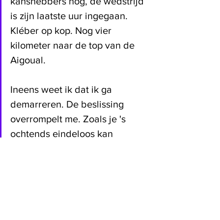
kanshebbers nog, de wedstrijd 
is zijn laatste uur ingegaan. 
Kléber op kop. Nog vier 
kilometer naar de top van de 
Aigoual. 
Ineens weet ik dat ik ga 
demarreren. De beslissing 
overrompelt me. Zoals je 's 
ochtends eindeloos kan 
overwegen of je zal opstaan en 
ineens sta je naast je bed. Dan 
is je lichaam opgestaan, en jij 
zat erin.