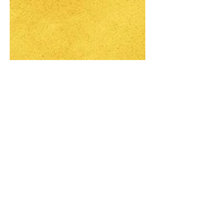
Jeuk - Saskia De Coster
Dit is het eerste boek dat ik van deze
Vlaamse schrijfster lees, en ik vind het
geen goed boek. Ik vind dit een
verwarrend en doelloos...