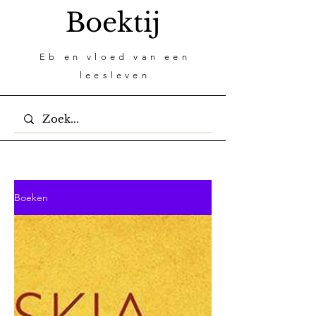
Boektij
Eb en vloed van een
leesleven
Boeken