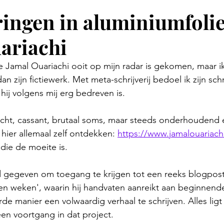
ingen in aluminiumfolie
ariachi
 Jamal Ouariachi ooit op mijn radar is gekomen, maar ik
 dan zijn fictiewerk. Met meta-schrijverij bedoel ik zijn sch
 hij volgens mij erg bedreven is. 
acht, cassant, brutaal soms, maar steeds onderhoudend e
 hier allemaal zelf ontdekken: 
https://www.jamalouariachi
die de moeite is.
 gegeven om toegang te krijgen tot een reeks blogposts 
tien weken', waarin hij handvaten aanreikt aan beginnende
e manier een volwaardig verhaal te schrijven. Alles ligt a
een voortgang in dat project. 