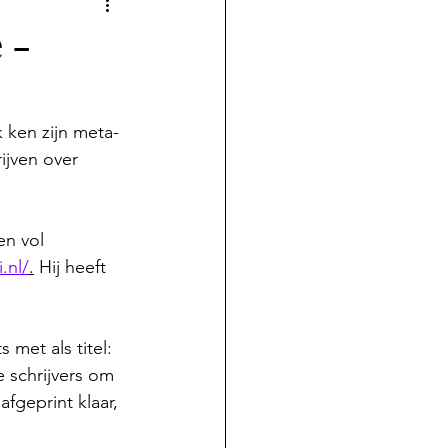
 -
 ken zijn meta-
rijven over 
n vol 
.nl/
.
 Hij heeft 
met als titel: 
 schrijvers om 
fgeprint klaar, 