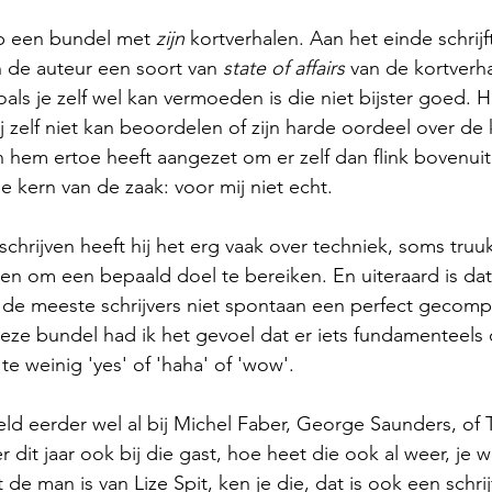
p een bundel met 
zijn 
kortverhalen. Aan het einde schrijft
 de auteur een soort van 
state of affairs 
van de kortverh
als je zelf wel kan vermoeden is die niet bijster goed. H
hij zelf niet kan beoordelen of zijn harde oordeel over de 
 hem ertoe heeft aangezet om er zelf dan flink bovenuit 
 kern van de zaak: voor mij niet echt.
 schrijven heeft hij het erg vaak over techniek, soms truuk
sen om een bepaald doel te bereiken. En uiteraard is dat
ij de meeste schrijvers niet spontaan een perfect gecom
deze bundel had ik het gevoel dat er iets fundamenteels 
te weinig 'yes' of 'haha' of 'wow'.
eld eerder wel al bij Michel Faber, George Saunders, of 
r dit jaar ook bij die gast, hoe heet die ook al weer, je w
t de man is van Lize Spit, ken je die, dat is ook een schri