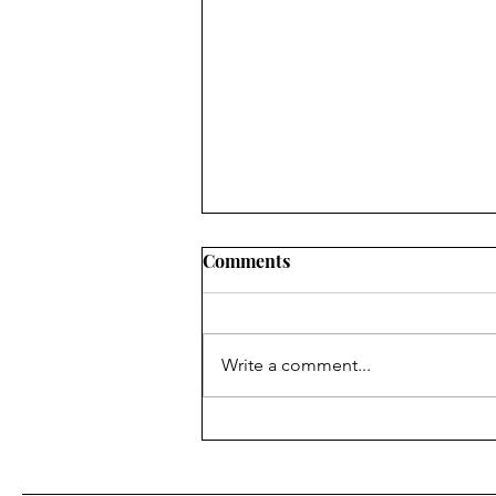
Comments
Write a comment...
Vlijmscherpe tranen - S.A.
Cosby