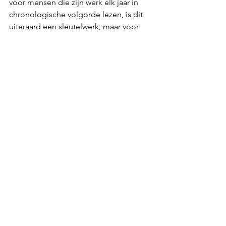
voor mensen die zijn werk elk jaar in 
chronologische volgorde lezen, is dit 
uiteraard een sleutelwerk, maar voor 
wie door het zwerk van het leesplezier 
gesleurd wil worden, voor wie tegelijk 
wil in- en exploderen van puur literair 
genot, kan ik alleen maar De 
Brandmeester aanraden. 
Dit is wat ik 
daar eerder over schreef
.
***
Godfried Bomans
See All
Recent Posts