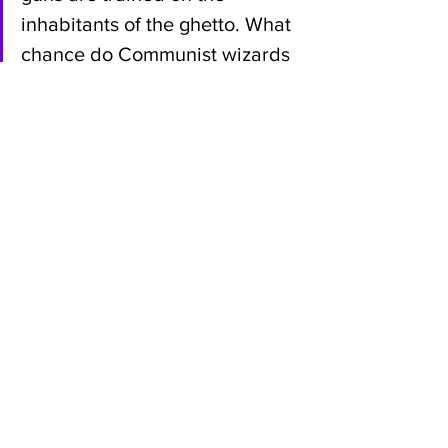
inhabitants of the ghetto. What 
chance do Communist wizards 
have against socialist rifles? 
They, we, are running now, 
every which way, Parvati and I 
are separated as the soldiers 
charge, I lose sight of Picture 
Singh, there are rifle- butts 
beating pounding, I see one of 
the contortionist triplets fall 
beneath the fury of the guns, 
people are being pulled by the 
hair towards the waiting 
yawning vans; and I, too, am 
running, too late, looking over 