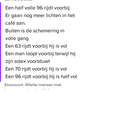
Een half volle 96 rijdt voorbij
Er gaan nog meer lichten in het 
café aan.
Buiten is de schemering in 
volle gang
Een 63 rijdt voorbij hij is vol
Een man loopt voorbij terwijl hij 
zijn solex voortduwt
Een 70 rijdt voorbij hij is vol
Een 96 rijdt voorbij hij is half vol
Enzovoort. Allerlei mensen met 
baretten op hun hoofd, baguetten 
onder hun arm en flessen wijn in hun 
kast zullen er wel doorwrochte 
inzichten in hebben verworven, voor 