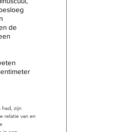
inuscuul, 
 besloeg 
n 
en de 
 een 
weten 
centimeter 
 had, zijn 
 relatie van en 
e 