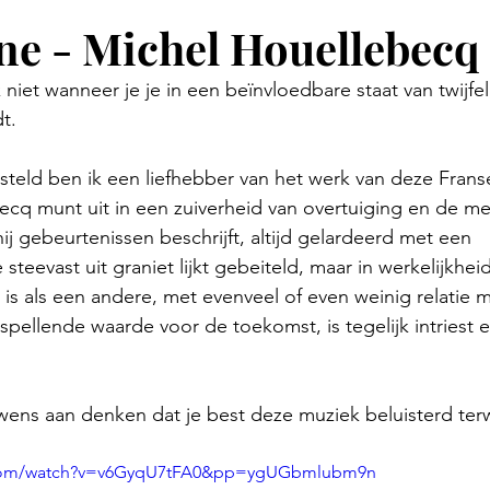
ne - Michel Houellebecq
k niet wanneer je je in een beïnvloedbare staat van twijfel
t.
steld ben ik een liefhebber van het werk van deze Franse 
ecq munt uit in een zuiverheid van overtuiging en de m
j gebeurtenissen beschrijft, altijd gelardeerd met een 
steevast uit graniet lijkt gebeiteld, maar in werkelijkheid
 als een andere, met evenveel of even weinig relatie m
spellende waarde voor de toekomst, is tegelijk intriest e
ens aan denken dat je best deze muziek beluisterd terwi
.com/watch?v=v6GyqU7tFA0&pp=ygUGbmlubm9n