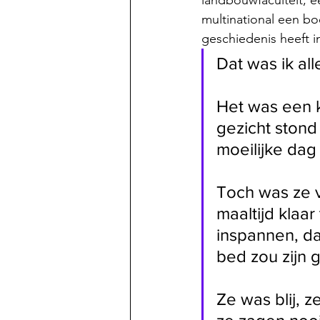
landbouwfaculteit, ee
multinational een boe
geschiedenis heeft in
Dat was ik al
Het was een k
gezicht stond 
moeilijke dag 
Toch was ze v
maaltijd klaa
inspannen, dat
bed zou zijn 
Ze was blij, 