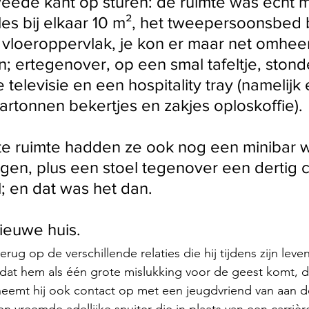
eede kant op sturen: de ruimte was echt m
lles bij elkaar 10 m², het tweepersoonsbed
e vloeroppervlak, je kon er maar net omhee
 ertegenover, op een smal tafeltje, stond
 televisie en een hospitality tray (namelijk
artonnen bekertjes en zakjes oploskoffie). 
te ruimte hadden ze ook nog een minibar 
gen, plus een stoel tegenover een dertig 
; en dat was het dan. 
nieuwe huis.
erug op de verschillende relaties die hij tijdens zijn leven
 dat hem als één grote mislukking voor de geest komt, de
neemt hij ook contact op met een jeugdvriend van aan d