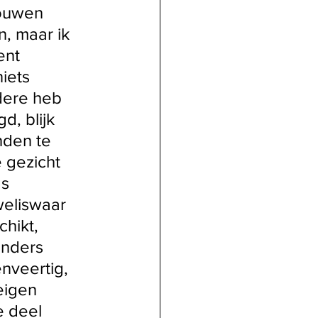
rouwen 
, maar ik 
ent 
iets 
dere heb 
, blijk 
den te 
e gezicht 
s 
weliswaar 
hikt, 
anders 
nveertig, 
eigen 
e deel 