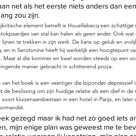
aan net als het eerste niets anders dan een
gang zou zijn.
kritische element betreft is Houellebecq een 
schattige 
 stokpaardjes van stal kan halen als geen ander. Ook wat 
er lijnen te trekken in zijn werk. De kans op geluk en vrolij
, en in Serotonine heeft hij werkelijk een hoogtepunt va
kt. Maar al die kommer en kwel worden steeds op een voo
ngende manier gebracht in schitterend proza.
n het boek is een veertiger die bijzonder depressief is.
t de beslissing om zijn huidige relatie als een dief in de 
soort kluizenaarsbestaan in een hotel in Parijs, en later
Normandië. 
ek gezegd maar ik had net zo goed iets a
, mijn enige plan was geweest me te bevr