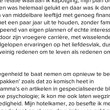
e relatie waaraan ik kapotging, mijn plan om 
ken was helemaal gelukt en daar was ik dan
van middelbare leeftijd met genoeg financ
et een paar jaar uit te houden, zonder famil
peend van eigen plannen of echte interess
oor zijn vroegere carrière, met wisselende,
gelopen ervaringen op het liefdesvlak, dus
einig redenen om te leven als redenen om
legenheid te baat nemen om opnieuw te be
rpakken' zoals dat zo komisch heet in 
ramma's en artikelen in gespecialiseerde b
ke psychologie; ik kon me ook laten wegzin
ledigheid. Mijn hotelkamer, zo besefte ik m