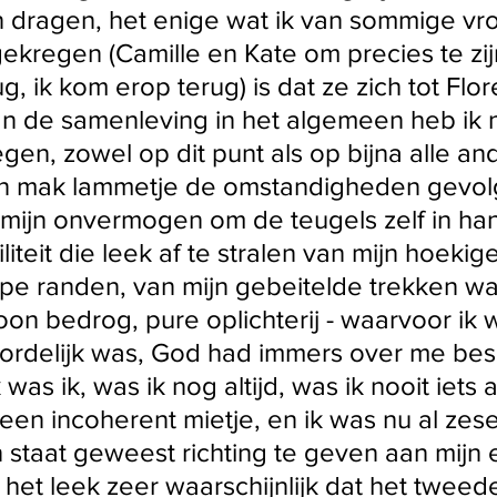
n dragen, het enige wat ik van sommige v
kregen (Camille en Kate om precies te zijn
, ik kom erop terug) is dat ze zich tot Flor
n de samenleving in het algemeen heb ik n
en, zowel op dit punt als op bijna alle an
 een mak lammetje de omstandigheden gevolgd
mijn onvermogen om de teugels zelf in han
liteit die leek af te stralen van mijn hoekig
rpe randen, van mijn gebeitelde trekken wa
oon bedrog, pure oplichterij - waarvoor ik 
ordelijk was, God had immers over me besc
 was ik, was ik nog altijd, was ik nooit iets 
en incoherent mietje, en ik was nu al zese
n staat geweest richting te geven aan mijn 
 het leek zeer waarschijnlijk dat het tweed