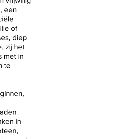
vrijwillig 
, een 
iële 
ie of 
es, diep 
 zij het 
 met in 
 te 
ginnen, 
laden 
ken in 
eteen, 