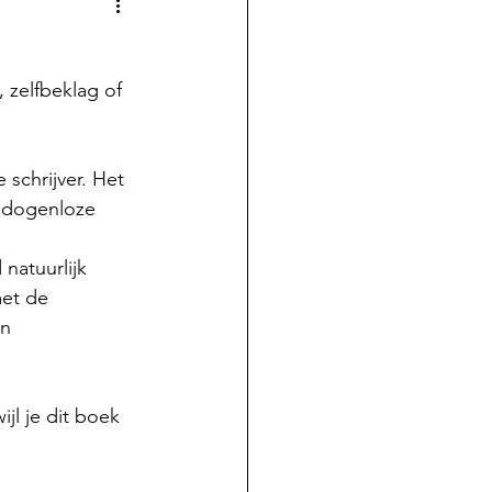
, zelfbeklag of 
schrijver. Het 
edogenloze 
 natuurlijk 
et de 
n 
jl je dit boek 