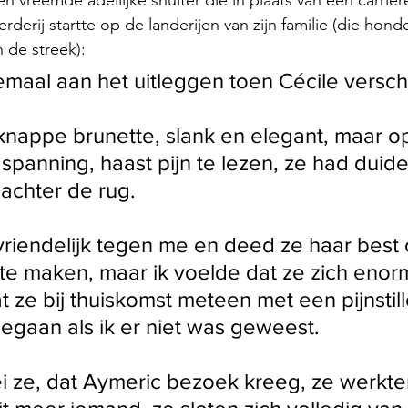
n vreemde adellijke snuiter die in plaats van een carrièr
rderij startte op de landerijen van zijn familie (die hond
 de streek):
lemaal aan het uitleggen toen Cécile versc
nappe brunette, slank en elegant, maar op
spanning, haast pijn te lezen, ze had duidel
achter de rug. 
riendelijk tegen me en deed ze haar best
r te maken, maar ik voelde dat ze zich eno
 ze bij thuiskomst meteen met een pijnstill
gegaan als ik er niet was geweest. 
zei ze, dat Aymeric bezoek kreeg, ze werkten