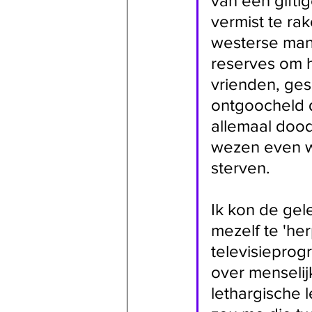
van een giftig
vermist te ra
westerse man 
reserves om h
vrienden, ges
ontgoocheld d
allemaal dood
wezen even w
sterven. 
Ik kon de ge
mezelf te 'he
televisieprog
over menselij
lethargische 