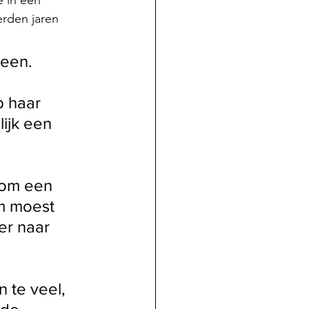
e in een 
erden jaren 
heen.
 haar 
ijk een 
 om een 
rm moest 
er naar 
 te veel, 