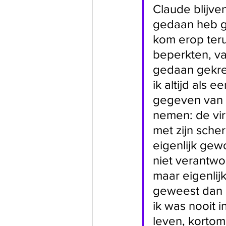
Claude blijve
gedaan heb ge
kom erop terug
beperkten, va
gedaan gekreg
ik altijd als
gegeven van 
nemen: de viri
met zijn sche
eigenlijk gew
niet verantwo
maar eigenlijk
geweest dan e
ik was nooit i
leven, kortom