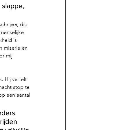
 slappe, 
schrijver, die 
menselijke 
kheid is 
n miserie en 
r mij 
 Hij vertelt 
nacht stop te 
 op een aantal 
nders 
ijden 