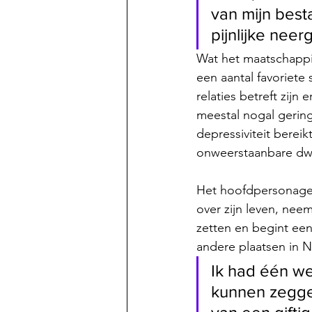
van mijn best
pijnlijke neer
Wat het maatschappij
een aantal favoriete
relaties betreft zijn 
meestal nogal gering
depressiviteit berei
onweerstaanbare dwi
Het hoofdpersonage va
over zijn leven, neem
zetten en begint een 
andere plaatsen in 
Ik had één we
kunnen zeggen