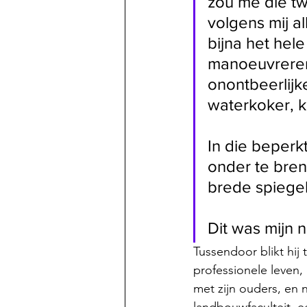
zou me die tw
volgens mij a
bijna het hel
manoeuvreren;
onontbeerlijke
waterkoker, k
In die beperk
onder te bren
brede spiegel
Dit was mijn 
Tussendoor blikt hij t
professionele leven,
met zijn ouders, en 